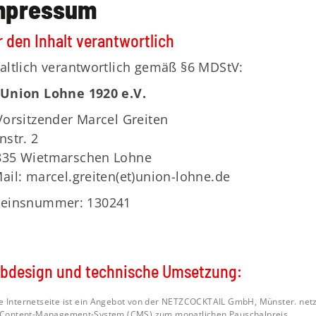
mpressum
 den Inhalt verantwortlich
altlich verantwortlich gemäß §6 MDStV:
 Union Lohne 1920 e.V.
Vorsitzender Marcel Greiten
nstr. 2
835 Wietmarschen Lohne
ail: marcel.greiten(et)union-lohne.de
reinsnummer: 130241
bdesign und technische Umsetzung:
e Internetseite ist ein Angebot von der NETZCOCKTAIL GmbH, Münster. netzc
. Content-Management-System (CMS) zum monatlichen Pauschalpreis.