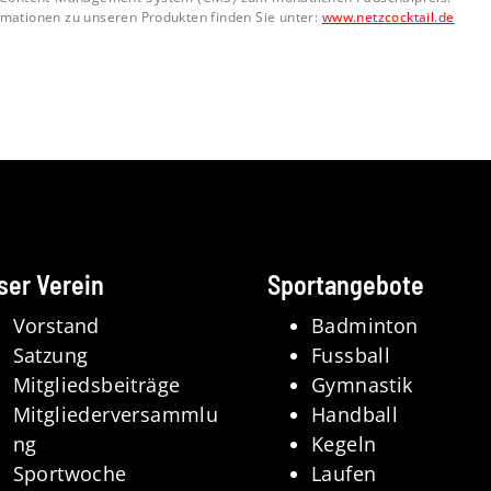
rmationen zu unseren Produkten finden Sie unter:
www.netzcocktail.de
ser Verein
Sportangebote
Vorstand
Badminton
Satzung
Fussball
Mitgliedsbeiträge
Gymnastik
Mitgliederversammlu
Handball
ng
Kegeln
Sportwoche
Laufen