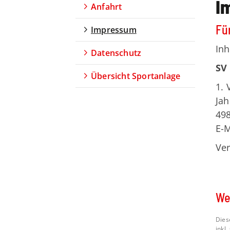
I
Anfahrt
Für
Impressum
Inh
Datenschutz
SV
Übersicht Sportanlage
1. 
Jah
49
E-M
Ve
We
Dies
inkl