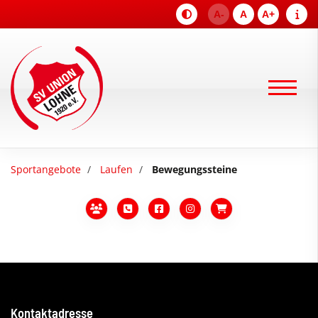
A-
A
A+
Sportangebote
Laufen
Bewegungssteine
Kontaktadresse