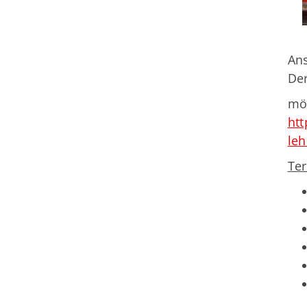
Ans
Der
mög
htt
leh
Te