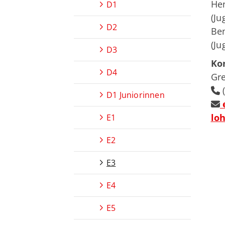
He
D1
(Ju
D2
Be
(Ju
D3
Ko
D4
Gre
(
D1 Juniorinnen
lo
E1
E2
E3
E4
E5