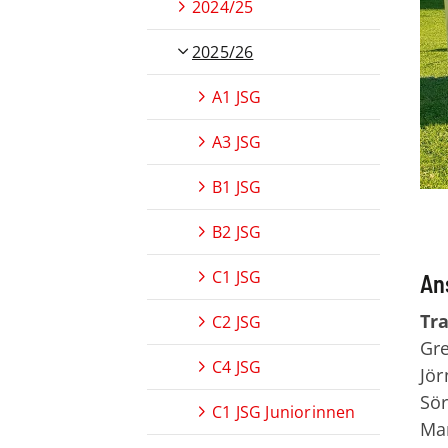
2024/25
2025/26
A1 JSG
A3 JSG
B1 JSG
B2 JSG
C1 JSG
An
Tra
C2 JSG
Gre
C4 JSG
Jö
Sö
C1 JSG Juniorinnen
Ma