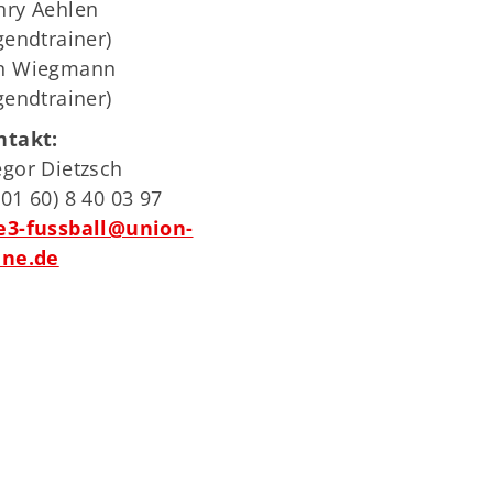
nry Aehlen
gendtrainer)
n Wiegmann
gendtrainer)
ntakt:
gor Dietzsch
01 60) 8 40 03 97
e3-fussball@union-
hne.de