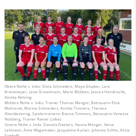
Obere Reihe v. links: Silvia Schnieders, Maya Glüpker, Lara
Kronemeyer, Lena Gravelmann, Marie Wübben, Jessica Hendrischk,
Annika Rehring
Mittlere Reihe v. links: Trainer Thomas Menger, Betreuerin Elise
Mielcarek, Marina Schnieders, Annika Timmers, Theresa
Altendeitering, Spielertrainerin Bianca Timmers, Betreuerin Vanessa
Nottberg, Trainer Rainer Lütkes
Untere Reihe v. links: Daniela Deeters, Hanna Menger, Xenia
Lehmann, Anne Wagemaker, Jacqueline Auclair, Johanna Schlie, Alicia
Sütthoff