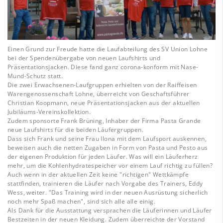
Einen Grund zur Freude hatte die Laufabteilung des SV Union Lohne
bei der Spendenübergabe von neuen Laufshirts und
Präsentationsjacken. Diese fand ganz corona-konform mit Nase-
Mund-Schutz statt.
Die zwei Erwachsenen-Laufgruppen erhielten von der Raiffeisen
Warengenossenschaft Lohne, überreicht von Geschaftsführer
Christian Koopmann, neue Präsentationsjacken aus der aktuellen
Jubiläums-Vereinskollektion.
Zudem sponsorte Frank Brüning, Inhaber der Firma Pasta Grande
neue Laufshirts für die beiden Läufergruppen.
Dass sich Frank und seine Frau Ilona mit dem Laufsport auskennen,
beweisen auch die netten Zugaben in Form von Pasta und Pesto aus
der eigenen Produktion für jeden Läufer. Was will ein Läuferherz
mehr, um die Kohlenhydratespeicher vor einem Lauf richtig zu füllen?
Auch wenn in der aktuellen Zeit keine "richtigen" Wettkämpfe
stattfinden, trainieren die Läufer nach Vorgabe des Trainers, Eddy
Wess, weiter. "Das Training wird in der neuen Ausrüstung sicherlich
noch mehr Spaß machen", sind sich alle alle einig.
Als Dank für die Ausstattung versprachen die Läuferinnen und Läufer
Bestzeiten in der neuen Kleidung. Zudem überreichte der Vorstand