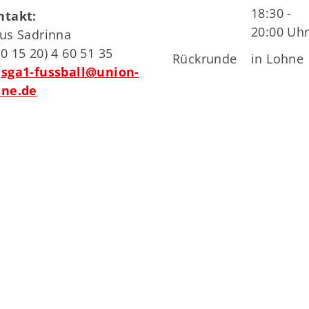
18:30 -
ntakt:
20:00 Uh
us Sadrinna
0 15 20) 4 60 51 35
Rückrunde
in Lohne
sga1-fussball@union-
hne.de