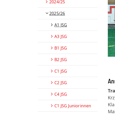
2024/25
2025/26
A1 JSG
A3 JSG
B1 JSG
B2 JSG
C1 JSG
An
C2 JSG
Tra
C4 JSG
Krz
Kla
C1 JSG Juniorinnen
Ma