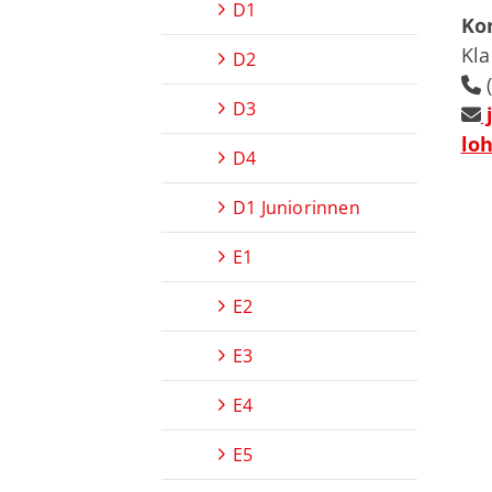
D1
Ko
Kla
D2
(
D3
j
lo
D4
D1 Juniorinnen
E1
E2
E3
E4
E5