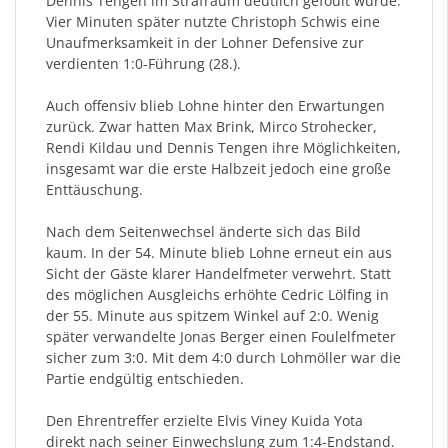
Dennis Tengen im Strafraum deutlich gefoult wurde.
Vier Minuten später nutzte Christoph Schwis eine
Unaufmerksamkeit in der Lohner Defensive zur
verdienten 1:0-Führung (28.).
Auch offensiv blieb Lohne hinter den Erwartungen
zurück. Zwar hatten Max Brink, Mirco Strohecker,
Rendi Kildau und Dennis Tengen ihre Möglichkeiten,
insgesamt war die erste Halbzeit jedoch eine große
Enttäuschung.
Nach dem Seitenwechsel änderte sich das Bild
kaum. In der 54. Minute blieb Lohne erneut ein aus
Sicht der Gäste klarer Handelfmeter verwehrt. Statt
des möglichen Ausgleichs erhöhte Cedric Lölfing in
der 55. Minute aus spitzem Winkel auf 2:0. Wenig
später verwandelte Jonas Berger einen Foulelfmeter
sicher zum 3:0. Mit dem 4:0 durch Lohmöller war die
Partie endgültig entschieden.
Den Ehrentreffer erzielte Elvis Viney Kuida Yota
direkt nach seiner Einwechslung zum 1:4-Endstand.