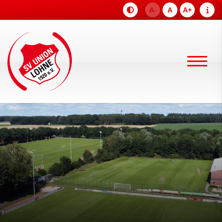
A-
A
A+