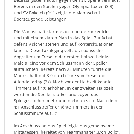
Bezirksligisten mit 5:1 gegen den SC Spelle-Venhaus.
Bereits in den Spielen gegen Olympia Laxten (3:3)
und SV Bokeloh (0:1) zeigte die Mannschaft
überzeugende Leistungen.
Die Mannschaft startete auch heute konzentriert
und mit einem klaren Plan in das Spiel. Zunächst
defensiv sicher stehen und auf Kontersituationen
lauern. Diese Taktik ging voll auf, sodass die
Angreifer um Frese in der ersten Halbzeit einige
Male alleine vor dem Schlussmann der Speller
auftauchten. Bereits nach 22 Minuten führte die
Mannschaft mit 3:0 durch Tore von Frese und
Altendeitering (2x). Noch vor der Halbzeit konnte
Timmers auf 4:0 erhöhen. In der zweiten Halbzeit
wurden die Speller stärker und zogen das
Spielgeschehen mehr und mehr an sich. Nach dem
4:1 Anschlusstreffer erhöhte Timmers in der
Schlussminute auf 5:1.
Im Anschluss an das Spiel folgte das gemeinsame
Mittagessen, bereitet von Teammanager „Don Bollo“,