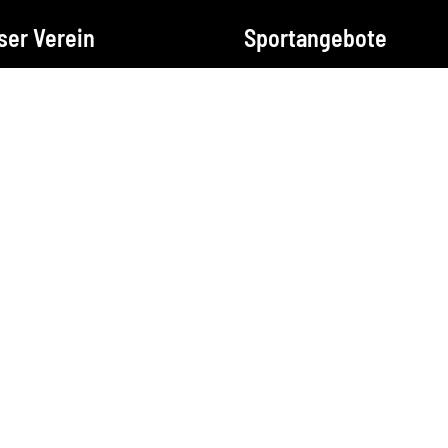
ser Verein
Sportangebote
Vorstand
Badminton
Satzung
Fussball
Mitgliedsbeiträge
Gymnastik
Mitgliederversammlu
Handball
ng
Kegeln
Sportwoche
Laufen
Vereinsbulli
Radsport
Download-Center
Sportabzeichen
Archiv
Tennis
Fanshop
Tischtennis
Union erleben
Volleyball