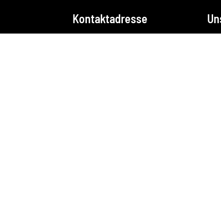
Kontaktadresse
Un
SV Union Lohne
Jahnstrasse 2
49835 Wietmarschen-
Lohne
E-Mail:
info@union-
lohne.de