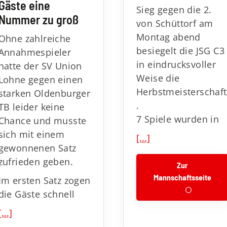
Gäste eine
Sieg gegen die 2.
Nummer zu groß
von Schüttorf am
Montag abend
Ohne zahlreiche
besiegelt die JSG C3
Annahmespieler
in eindrucksvoller
hatte der SV Union
Weise die
Lohne gegen einen
Herbstmeisterschaft
starken Oldenburger
.
TB leider keine
7 Spiele wurden in
Chance und musste
sich mit einem
[...]
gewonnenen Satz
zufrieden geben.
Zur
Mannschaftsseite
Im ersten Satz zogen
die Gäste schnell
[...]