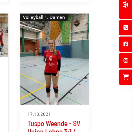
Volleyball 1. Damen
17.10.2021
Tuspo Weende - SV
Union Lohne 3:1 /