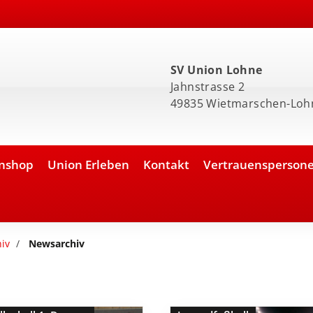
SV Union Lohne
Jahnstrasse 2
49835 Wietmarschen-Loh
nshop
Union Erleben
Kontakt
Vertrauensperson
iv
Newsarchiv