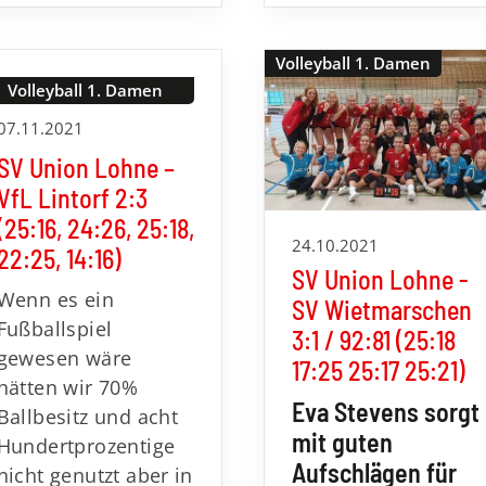
Volleyball 1. Damen
Volleyball 1. Damen
07.11.2021
SV Union Lohne –
VfL Lintorf 2:3
(25:16, 24:26, 25:18,
24.10.2021
22:25, 14:16)
SV Union Lohne -
Wenn es ein
SV Wietmarschen
Fußballspiel
3:1 / 92:81 (25:18
gewesen wäre
17:25 25:17 25:21)
hätten wir 70%
Eva Stevens sorgt
Ballbesitz und acht
mit guten
Hundertprozentige
Aufschlägen für
nicht genutzt aber in