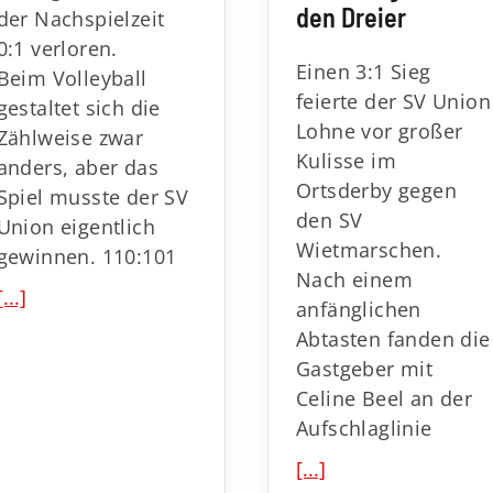
den Dreier
der Nachspielzeit
0:1 verloren.
Einen 3:1 Sieg
Beim Volleyball
feierte der SV Union
gestaltet sich die
Lohne vor großer
Zählweise zwar
Kulisse im
anders, aber das
Ortsderby gegen
Spiel musste der SV
den SV
Union eigentlich
Wietmarschen.
gewinnen. 110:101
Nach einem
[...]
anfänglichen
Abtasten fanden die
Gastgeber mit
Celine Beel an der
Aufschlaglinie
[...]