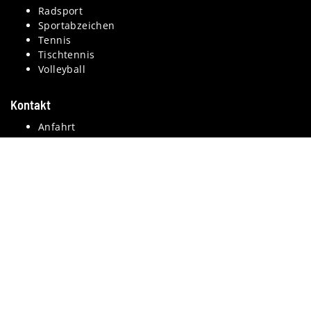
Radsport
Sportabzeichen
Tennis
Tischtennis
Volleyball
Kontakt
Anfahrt
Datenschutz
Impressum
Login
© 2026 SV Union Lohne 1920 e.V.