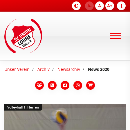
A-
A
A+
Unser Verein
Archiv
Newsarchiv
News 2020
Volleyball 1. Herren